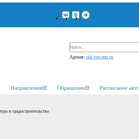
Архив:
old.vos-mo.ru
Направления
Обращения
Расписание авт
ура и градостроительство