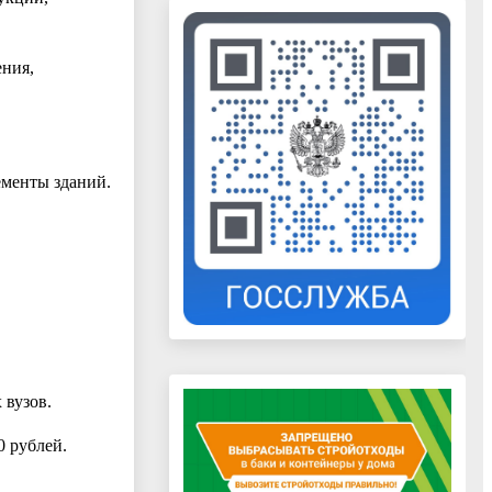
ения,
ементы зданий.
 вузов.
0 рублей.