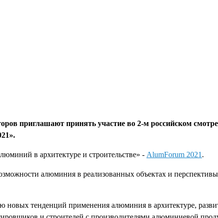
оров приглашают принять участие во 2-м российском смотре
21».
люминий в архитектуре и строительстве» -
AlumForum 2021
.
озможности алюминия в реализованных объектах и перспективы
ю новых тенденций применения алюминия в архитектуре, разви
ктировщиков и строителей с производителями алюминиевой прод