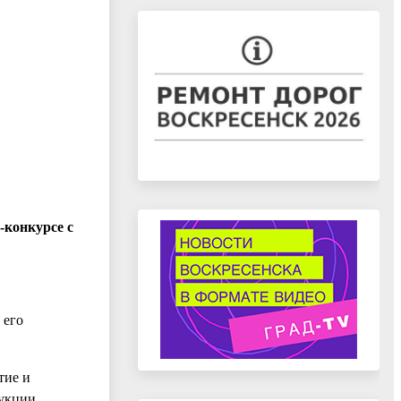
-конкурсе с
 его
тие и
укции,