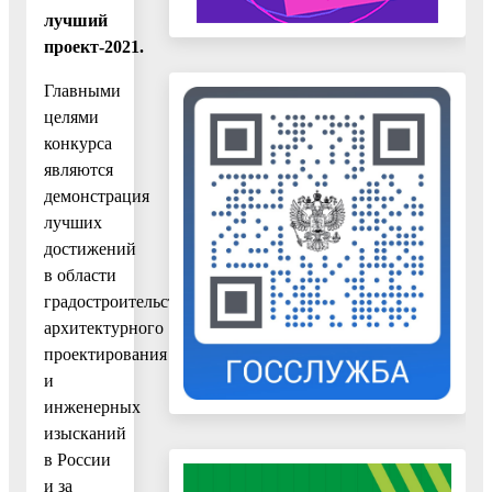
лучший
проект-2021.
Главными
целями
конкурса
являются
демонстрация
лучших
достижений
в области
градостроительства,
архитектурного
проектирования
и
инженерных
изысканий
в России
и за