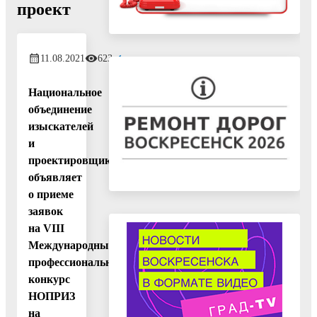
проект
11.08.2021
623
Национальное
объединение
изыскателей
и
проектировщиков
объявляет
о приеме
заявок
на VIII
Международный
профессиональный
конкурс
НОПРИЗ
на