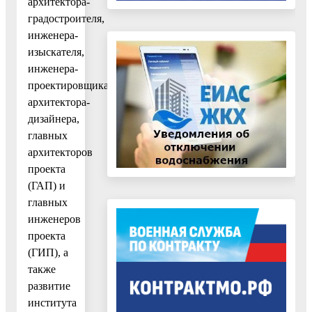
архитектора-
градостроителя,
инженера-
изыскателя,
инженера-
проектировщика,
архитектора-
дизайнера,
главных
архитекторов
проекта
(ГАП) и
главных
инженеров
проекта
(ГИП), а
также
развитие
института