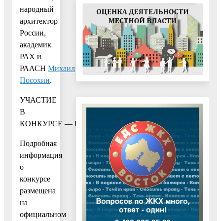
народный
архитектор
России,
академик
РАХ и
РААСН
Михаил
Посохин
.
УЧАСТИЕ
В
КОНКУРСЕ — БЕСПЛАТНОЕ
Подробная
информация
о
конкурсе
размещена
на
официальном