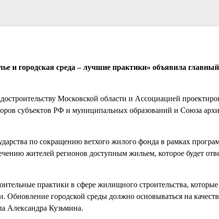
лье и городская среда – лучшие практики» объявила главный
адостроительству Московской области и Ассоциацией проектир
торов субъектов РФ и муниципальных образований и Союза арх
осударства по сокращению ветхого жилого фонда в рамках програ
печению жителей регионов доступным жильем, которое будет отв
роительные практики в сфере жилищного строительства, которые
и. Обновление городской среды должно основываться на качест
ла Александра Кузьмина.