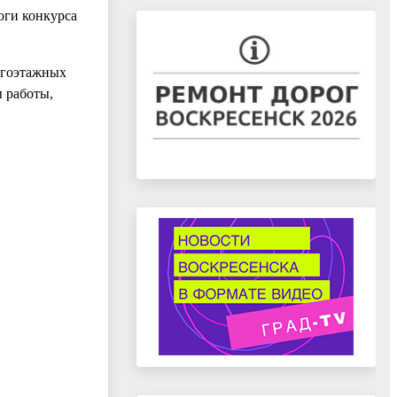
оги конкурса
огоэтажных
 работы,