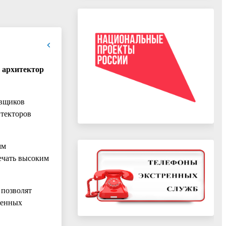
 архитектор
овщиков
итекторов
мм
ечать высоким
 позволят
венных