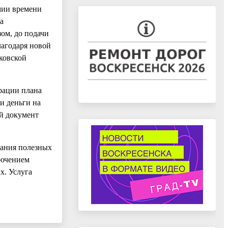
омии времени
а
ом, до подачи
лагодаря новой
ковской
рации плана
и деньги на
ый документ
гания полезных
лючением
х. Услуга