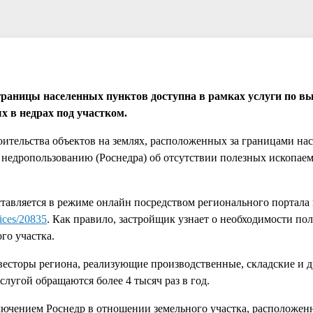
границы населенных пунктов доступна в рамках услуги по в
х в недрах под участком.
оительства объектов на землях, расположенных за границами на
о недропользованию (Роснедра) об отсутствии полезных ископае
тавляется в режиме онлайн посредством регионального портала 
vices/20835
. Как правило, застройщик узнает о необходимости по
го участка.
есторы региона, реализующие производственные, складские и 
слугой обращаются более 4 тысяч раз в год.
ключением Роснедр в отношении земельного участка, расположен