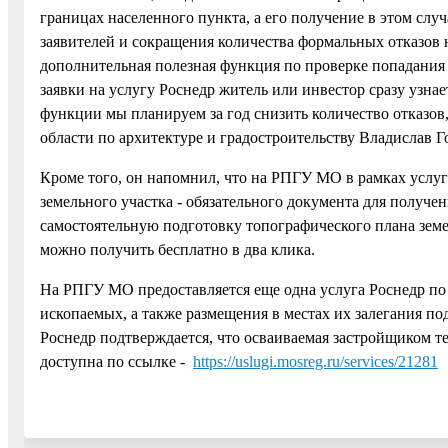
границах населенного пункта, а его получение в этом случ
заявителей и сокращения количества формальных отказов 
дополнительная полезная функция по проверке попадания 
заявки на услугу Роснедр житель или инвестор сразу узна
функции мы планируем за год снизить количество отказов
области по архитектуре и градостроительству Владислав Г
Кроме того, он напомнил, что на РПГУ МО в рамках услу
земельного участка - обязательного документа для получе
самостоятельную подготовку топографического плана зем
можно получить бесплатно в два клика.
На РПГУ МО предоставляется еще одна услуга Роснедр по
ископаемых, а также размещения в местах их залегания по
Роснедр подтверждается, что осваиваемая застройщиком т
доступна по ссылке -
https://uslugi.mosreg.ru/services/21281