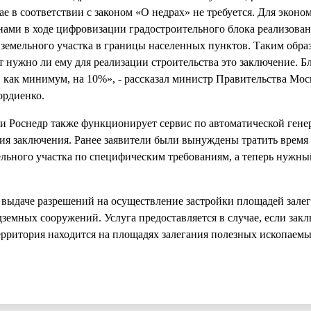
ае в соответствии с законом «О недрах» не требуется. Для экон
нами в ходе цифровизации градостроительного блока реализован
земельного участка в границы населенных пунктов. Таким образ
ет нужно ли ему для реализации строительства это заключение. Б
, как минимум, на 10%», - рассказал министр Правительства Мос
ордиенко.
ги Роснедр также функционирует сервис по автоматической гене
ния заключения. Ранее заявители были вынуждены тратить время 
ельного участка по специфическим требованиям, а теперь нужн
 выдаче разрешений на осуществление застройки площадей зале
дземных сооружений. Услуга предоставляется в случае, если зак
ерритория находится на площадях залегания полезных ископаемы