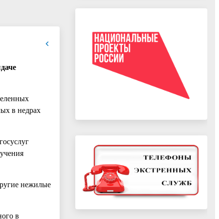
ыдаче
селенных
мых в недрах
госуслуг
лучения
другие нежилые
ного в