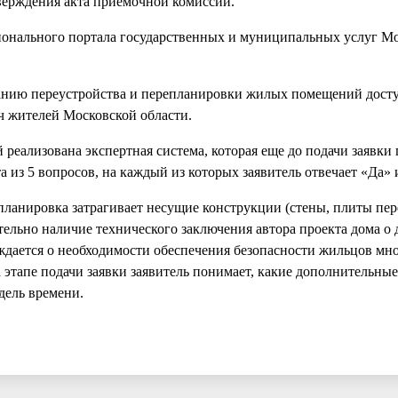
верждения акта приемочной комиссии.
ионального портала государственных и муниципальных услуг М
ованию переустройства и перепланировки жилых помещений дост
яч жителей Московской области.
й реализована экспертная система, которая еще до подачи заявки
а из 5 вопросов, на каждый из которых заявитель отвечает «Да» 
епланировка затрагивает несущие конструкции (стены, плиты пер
ательно наличие технического заключения автора проекта дома о
еждается о необходимости обеспечения безопасности жильцов мн
а этапе подачи заявки заявитель понимает, какие дополнительны
дель времени.