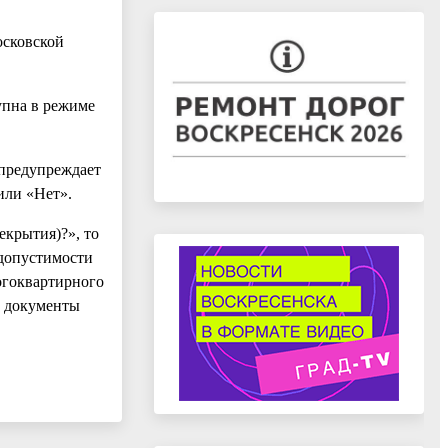
осковской
упна в режиме
 предупреждает
или «Нет».
екрытия)?», то
 допустимости
огоквартирного
е документы