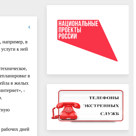
 например, в
 услуги к ней
-техническое,
репланировке в
тейла в жилых
интернет», -
.
ртную
8 рабочих дней