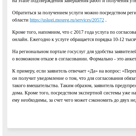
на этапе подтверждения завершения работ и получения ут
Обратиться за получением услуги можно посредством рег
области
https://uslugi.mosreg.ru/services/20572
.
Кроме того, напомним, что с 2017 года услуга по соглас
онлайн. Ежегодно к услуге обращается порядка 10-12 тыс
На региональном портале госуслуг для удобства заявителе
о возможном отказе в согласовании. Формально - это анкет
К примеру, если заявитель отвечает «Да» на вопрос: «Пер
он получит уведомление о том, что для согласования обяз
такого вмешательства. Таким образом, заявитель предупр
дома. Кроме того, посредством экспертной системы уже н
ему необходимы, за счет чего может сэкономить до двух не