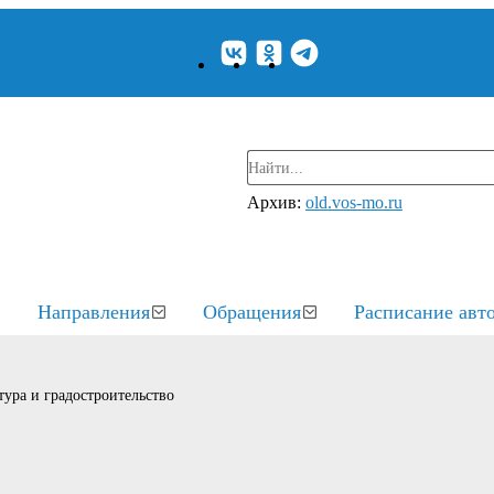
Архив:
old.vos-mo.ru
Направления
Обращения
Расписание авт
ура и градостроительство