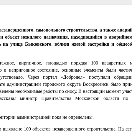
езавершенного, самовольного строительства, а также авари
н объект нежилого назначения, находившийся в аварийно
ь на улице Быковского, вблизи жилой застройки и общеоб
этажное, кирпичное, площадью порядка 100 квадратных м
о в непригодное состояние, основные элементы были части
сутствовало. Через портал «Добродел» поступали обраще
ате администрацией городского округа Воскресенск было при
зведены необходимые работы по сносу. В настоящий момент учас
ассказал министр Правительства Московской области по 
ритории администрацией пока не определены.
о выявлено 109 объектов незавершенного строительства. На се