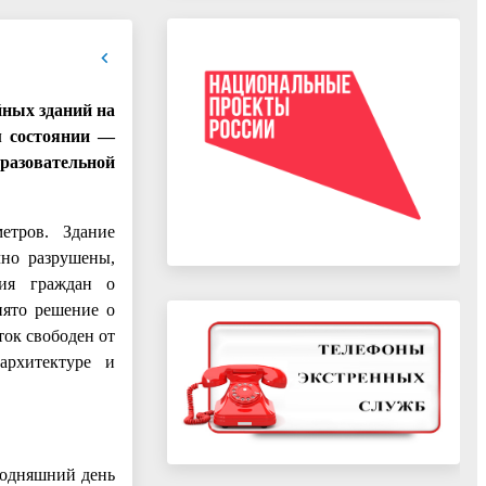
йных зданий на
м состоянии —
разовательной
етров. Здание
чно разрушены,
ния граждан о
нято решение о
ток свободен от
архитектуре и
годняшний день