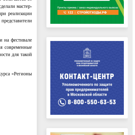
делали мастер-
при реализации
 представители
и на фестивале
ая современные
ости для такой
нкурса «Регионы