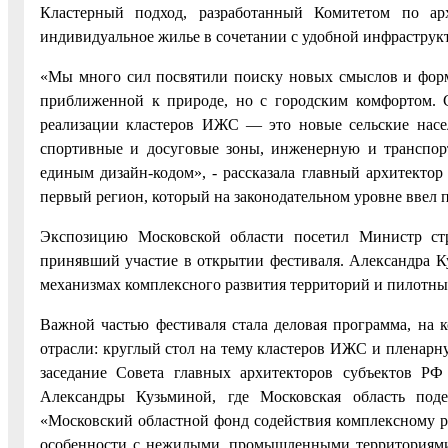
Кластерный подход, разработанный Комитетом по арх
индивидуальное жилье в сочетании с удобной инфраструк
«Мы много сил посвятили поиску новых смыслов и форма
приближенной к природе, но с городским комфортом. С
реализации кластеров ИЖС — это новые сельские насе
спортивные и досуговые зоны, инженерную и транспор
единым дизайн-кодом», - рассказала главный архитектор
первый регион, который на законодательном уровне ввел 
Экспозицию Московской области посетил Министр стр
принявший участие в открытии фестиваля. Александра К
механизмах комплексного развития территорий и пилотных
Важной частью фестиваля стала деловая программа, на 
отрасли: круглый стол на тему кластеров ИЖС и пленар
заседание Совета главных архитекторов субъектов РФ
Александры Кузьминой, где Московская область под
«Московский областной фонд содействия комплексному ра
особенности с нежилыми, промышленными территориями,