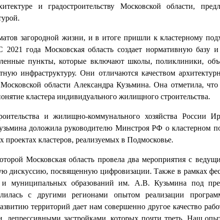
итектуре и градостроительству Московской области, предл
турой.
тов загородной жизни, и в итоге пришли к кластерному подх
 2021 года Московская область создает нормативную базу и
ленные пункты, которые включают школы, поликлиники, объ
тную инфраструктуру. Они отличаются качеством архитекту
 Московской области Александра Кузьмина. Она отметила, что
понятие кластера индивидуального жилищного строительства.
оительства и жилищно-коммунального хозяйства России Ир
узьмина доложила руководителю Минстроя РФ о кластерном по
 проектах кластеров, реализуемых в Подмосковье.
которой Московская область провела два мероприятия с ведущ
ную дискуссию, посвященную цифровизации. Также в рамках фе
 и муниципальных образований им. А.В. Кузьмина под пре
елилась с другими регионами опытом реализации програм
звитию территорий дает нам совершенно другое качество работ
 депрессивными застройками, которых почти треть. Наш опыт