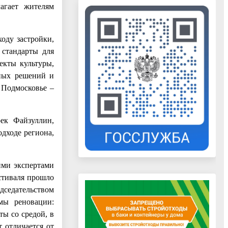
агает жителям
оду застройки,
 стандарты для
екты культуры,
рных решений и
 Подмосковье –
ек Файзуллин,
дходе региона,
ими экспертами
стиваля прошло
дседательством
мы реновации:
ы со средой, в
 отличается от