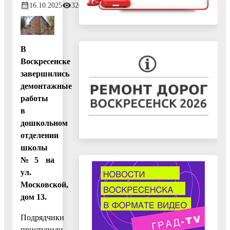
16.10.2025
320
В
Воскресенске
завершились
демонтажные
работы
в
дошкольном
отделении
школы
№5 на
ул.
Московской,
дом 13.
Подрядчики
приступили