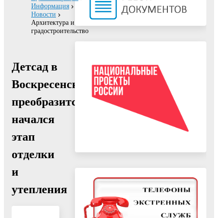
Информация
Новости
Архитектура и
градостроительство
Детсад в
Воскресенске
преобразится:
начался
этап
отделки
и
утепления