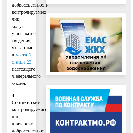
добросовестности
контролируемых
лиц
могут
учитываться
сведения,
указанные
в
части 7
статьи 23
настоящего
Федерального
закона.
4.
Соответствие
контролируемого
лица
критериям
добросовестности