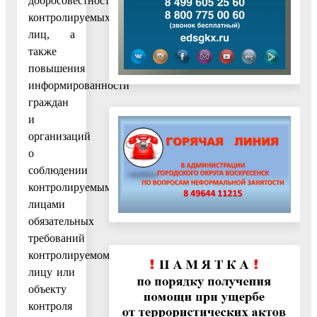
добросовестности
контролируемых
лиц, а
также
повышения
информированности
граждан
и
организаций
о
соблюдении
контролируемыми
лицами
обязательных
требований
контролируемому
лицу или
объекту
контроля