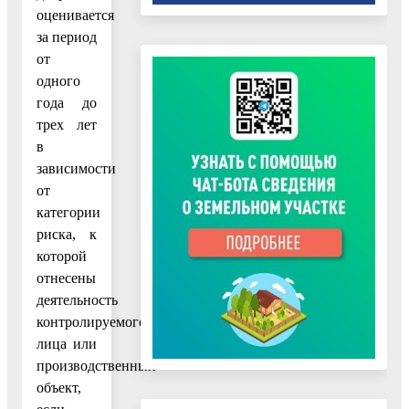
оценивается
за период
от
одного
года до
трех лет
в
зависимости
от
категории
риска, к
которой
отнесены
деятельность
контролируемого
лица или
производственный
объект,