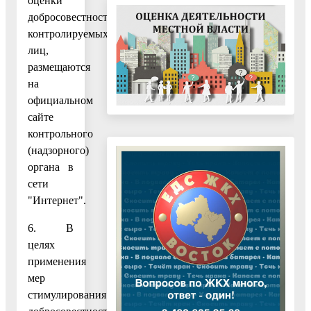
оценки
добросовестности
контролируемых
лиц,
размещаются
на
официальном
сайте
контрольного
(надзорного)
органа в
сети
"Интернет".
6. В
целях
применения
мер
стимулирования