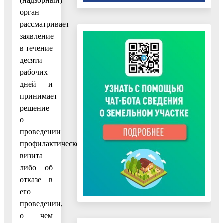
(надзорный)
орган
рассматривает
заявление
в течение
десяти
рабочих
дней и
принимает
решение
о
проведении
профилактического
визита
либо об
отказе в
его
проведении,
о чем