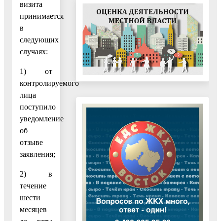
визита
принимается
в
следующих
случаях:
1) от
контролируемого
лица
поступило
уведомление
об
отзыве
заявления;
2) в
течение
шести
месяцев