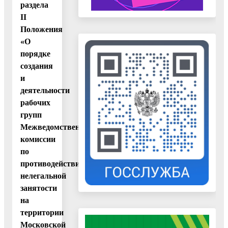
раздела
II
Положения
«О
порядке
создания
и
деятельности
рабочих
групп
Межведомственной
комиссии
по
противодействию
нелегальной
занятости
на
территории
Московской