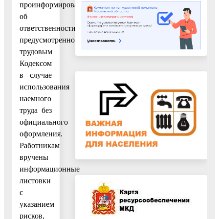
проинформированы
об
ответственности,
предусмотренной
трудовым
Кодексом
в случае
использования
наемного
труда без
официального
оформления.
Работникам
вручены
информационные
листовки
с
указанием
рисков,