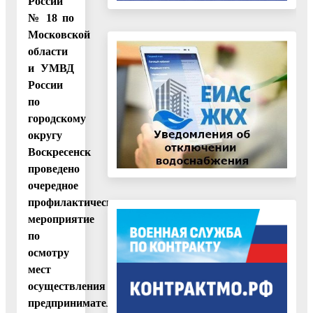
России
№ 18 по
Московской
области
и УМВД
России
по
городскому
округу
Воскресенск
проведено
очередное
профилактическое
мероприятие
по
осмотру
мест
осуществления
предпринимательской