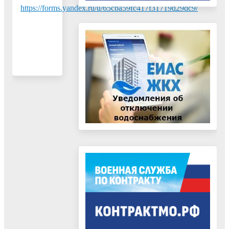
https://forms.yandex.ru/u/65cba59fc417f31719d29dc9/