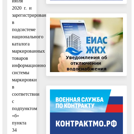
июля
2020 г. и
зарегистрированных
в
подсистеме
национального
каталога
маркированных
товаров
информационной
системы
маркировки
в
соответствии
с
подпунктом
«б»
пункта
34