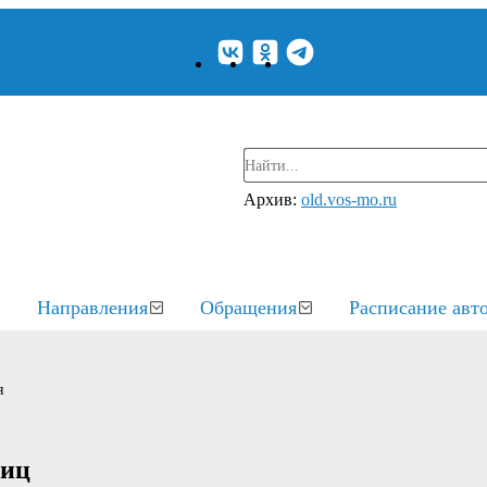
Архив:
old.vos-mo.ru
Направления
Обращения
Расписание авт
я
ниц