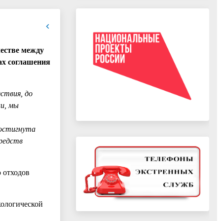
честве между
ах соглашения
ствия, до
ии, мы
достигнута
средств
 отходов
кологической