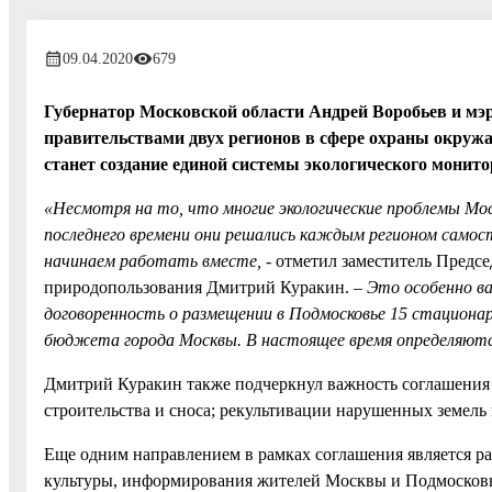
09.04.2020
679
Губернатор Московской области Андрей Воробьев и мэ
правительствами двух регионов в сфере охраны окруж
станет создание единой системы экологического монито
«Несмотря на то, что многие экологические проблемы Мо
последнего времени они решались каждым регионом самост
начинаем работать вместе,
- отметил заместитель Предс
природопользования Дмитрий Куракин.
– Это особенно в
договоренность о размещении в Подмосковье 15 стациона
бюджета города Москвы. В настоящее время определяются
Дмитрий Куракин также подчеркнул важность соглашения 
строительства и сноса; рекультивации нарушенных земель к
Еще одним направлением в рамках соглашения является р
культуры, информирования жителей Москвы и Подмосковь