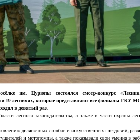
посёлке им. Цурюпы состоялся смотр-конкурс «Лесник
ли 19 лесничих, которые представляют все филиалы ГКУ М
ходил в девятый раз.
ласти лесного законодательства, а также в части охраны лес
отовлению деляночных столбов и искусственных гнездовий, разв
шителей и мотопомпы, а также показывали свои умения в рабо