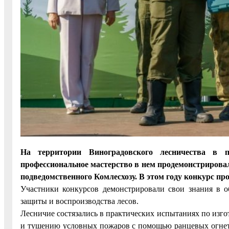
На территории Виноградовского лесничества в 
профессиональное мастерство в нем продемонстрирова
подведомственного Комлесхозу. В этом году конкурс про
Участники конкурсов демонстрировали свои знания в об
защиты и воспроизводства лесов.
Лесничие состязались в практических испытаниях по изг
и тушению условных пожаров с помощью ранцевых огнету