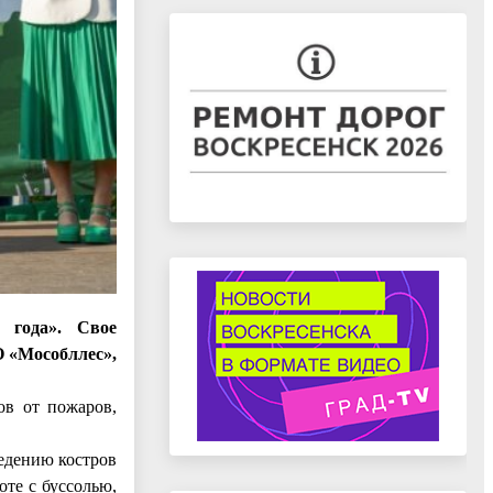
 года». Свое
О «Мособллес»,
ов от пожаров,
едению костров
те с буссолью,