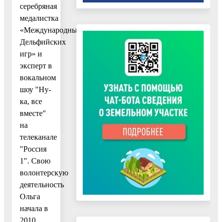
серебряная
медалистка
«Международных
Дельфийских
игр» и
эксперт в
вокальном
шоу "Ну-
ка, все
вместе"
на
телеканале
"Россия
1". Свою
волонтерскую
деятельность
Ольга
начала в
2010