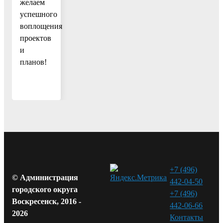
желаем
успешного
воплощения
проектов
и
планов!
+7 (496)
© Администрация
442-04-50
городского округа
+7 (496)
Воскресенск, 2016 -
442-06-66
2026
Контакты⁠