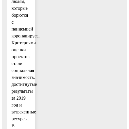
людям,
которые
борются
с
пандемией
коронавируса.
Критериями
оценки
проектов
стали
социальная
значимость,
достигнутые
результаты
за 2019
год и
затраченные
ресурсы.
В