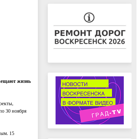
свещают жизнь
оекты,
по 30 ноября
вым. 15