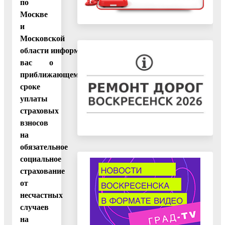
по
Москве
и
Московской
области информирует
вас о
приближающемся
сроке
уплаты
страховых
взносов
на
обязательное
социальное
страхование
от
несчастных
случаев
на