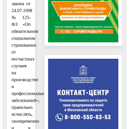
закона от
24.07.1998
№ 125-
ФЗ «Об
обязательном
социальном
страховании
от
несчастных
случаев
на
производстве
и
профессиональных
заболеваний»,
правильно
исчислять,
своевременно
и в