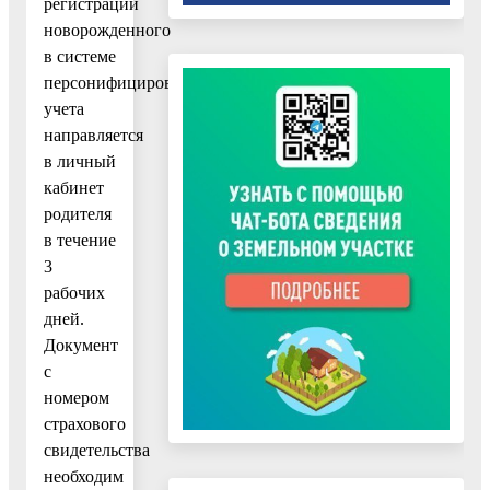
регистрации
новорожденного
в системе
персонифицированного
учета
направляется
в личный
кабинет
родителя
в течение
3
рабочих
дней.
Документ
с
номером
страхового
свидетельства
необходим