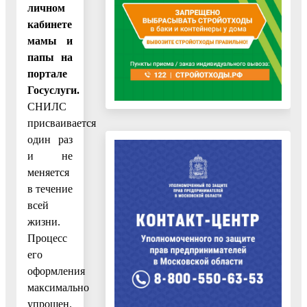
личном
кабинете
мамы и
папы на
портале
Госуслуги.
СНИЛС
присваивается
один раз
и не
меняется
в течение
всей
жизни.
Процесс
его
оформления
максимально
упрощен.