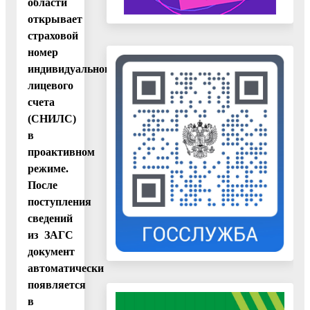
области
открывает
страховой
номер
индивидуального
лицевого
счета
(СНИЛС)
в
проактивном
режиме.
После
поступления
сведений
из ЗАГС
документ
автоматически
появляется
в