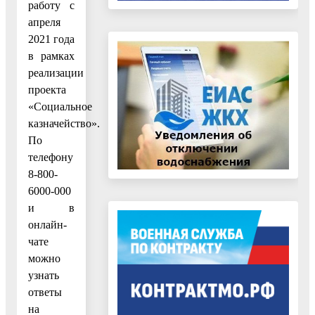
работу с
апреля
2021 года
в рамках
реализации
проекта
«Социальное
казначейство».
По
телефону
8-800-
6000-000
и в
онлайн-
чате
можно
узнать
ответы
на