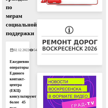
по
мерам
социальной
поддержки
02.12.2022
548
Ежедневно
операторы
Единого
контакт-
центра
(ЕКЦ)
консультируют
более 45
тыс.