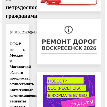
нетрудоспособными
гражданами
30.06.2023
458
ОСФР
по г.
Москве
и
Московской
области
продолжает
осуществлять
ежемесячные
компенсационные
выплаты
жителям