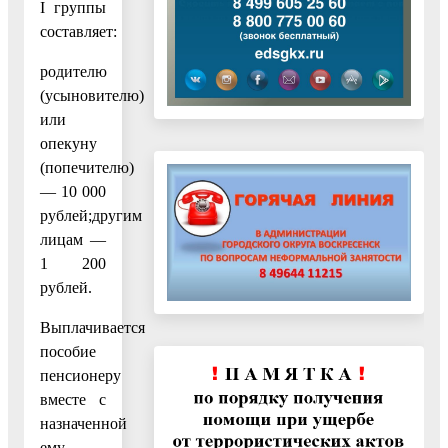
I группы
составляет:
родителю
(усыновителю)
или
опекуну
(попечителю)
— 10 000
рублей;другим
лицам —
1 200
рублей.
Выплачивается
пособие
пенсионеру
вместе с
назначенной
ему