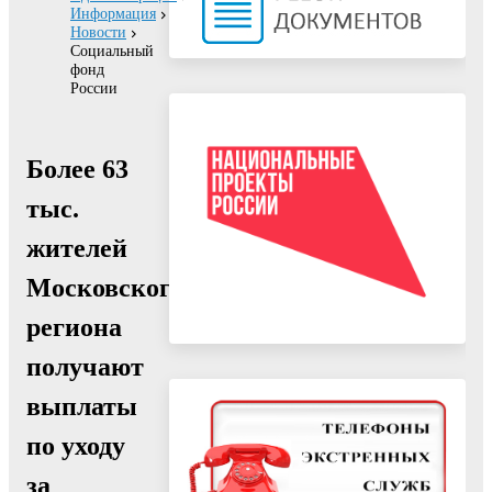
Информация
Новости
Социальный
фонд
России
Более 63
тыс.
жителей
Московского
региона
получают
выплаты
по уходу
за