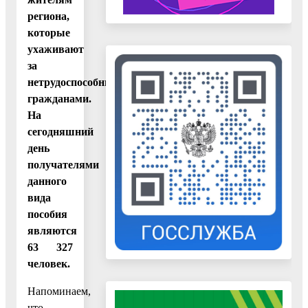
региона,
которые
ухаживают
за
нетрудоспособными
гражданами.
На
сегодняшний
день
получателями
данного
вида
пособия
являются
63 327
человек.
Напоминаем,
что