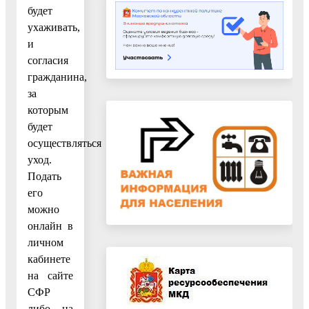
будет
ухаживать,
и
согласия
гражданина,
за
которым
будет
осуществляться
уход.
Подать
его
можно
онлайн в
личном
кабинете
на сайте
СФР
либо на