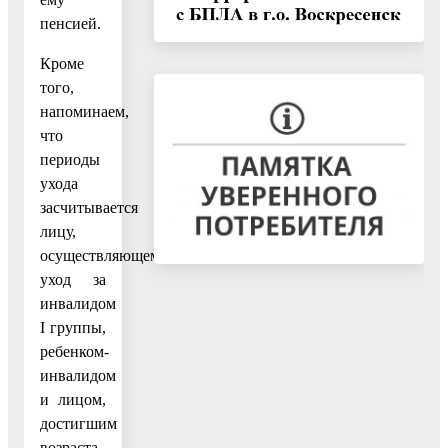
пенсией.
Кроме
того,
напоминаем,
что
периоды
ухода
засчитывается
лицу,
осуществляющему
уход за
инвалидом
I группы,
ребенком-
инвалидом
и лицом,
достигшим
возраста