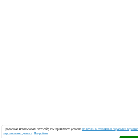
Продолжая использовать этот сайт, Вы принимаете условия
политики в отношении обработки персона
персональных данных
.
Подробнее