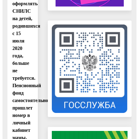
оформлять
СНИЛС
на детей,
родившихся
с 15
июля
2020
года,
больше
не
требуется.
Пенсионный
фонд
самостоятельно
пришлет
номер в
личный
кабинет
мамы.