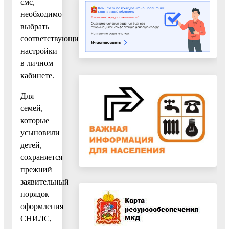
смс,
необходимо
выбрать
соответствующие
настройки
в личном
кабинете.
Для
семей,
которые
усыновили
детей,
сохраняется
прежний
заявительный
порядок
оформления
СНИЛС,