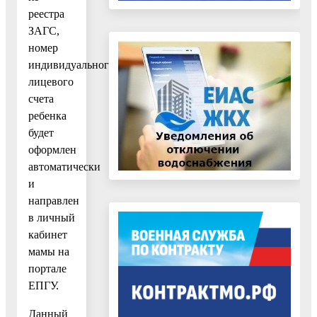
реестра
ЗАГС,
номер
индивидуального
лицевого
счета
ребенка
будет
оформлен
автоматически
и
направлен
в личный
кабинет
мамы на
портале
ЕПГУ.
Данный