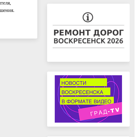
теля,
ешения.