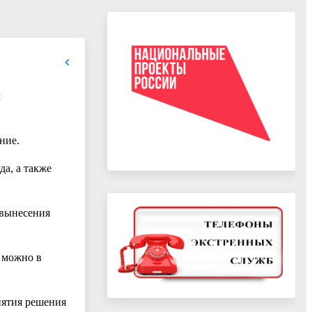
м
ние.
да, а также
 вынесения
 можно в
нятия решения