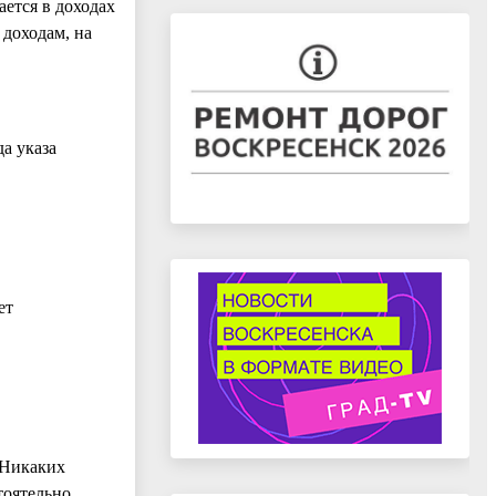
ется в доходах
 доходам, на
да указа
ет
 Никаких
тоятельно