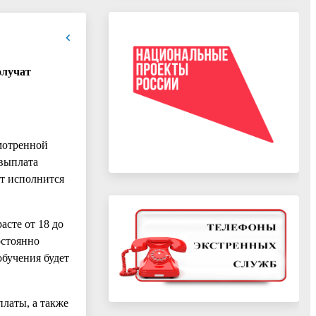
олучат
мотренной
 выплата
ет исполнится
асте от 18 до
остоянно
бучения будет
платы, а также