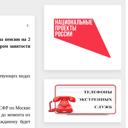
на пенсию на 2
тром занятости
ствующих видах
ОСФР по Москве
 до момента их
ажданину будет