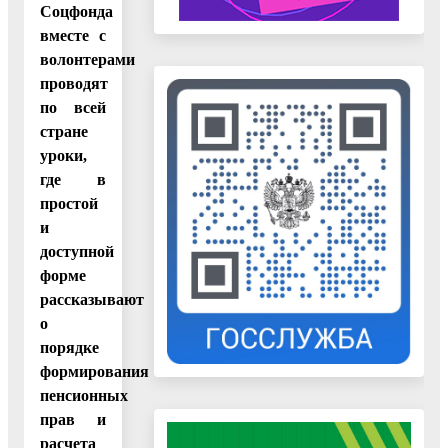
Соцфонда
вместе с
волонтерами
проводят
по всей
стране
уроки,
где в
простой
и
доступной
форме
рассказывают
о
порядке
формирования
пенсионных
прав и
расчета