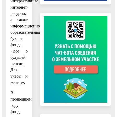
интерактивные
интернет-
ресурсы,
а также
информационно-
образовательный
буклет
фонда
«Все о
будущей
пенсии.
Для
учебы и
жизни».
В
прошедшем
году
фонд