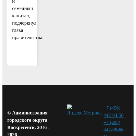
и
семейный
капитал,
подчеркнул
глава
правительства.
+7 (496)
© Администрация
442-04-50
городского округа
+7 (496)
Воскресенск, 2016 -
442-06-66
2026