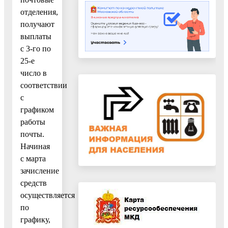
отделения,
получают
выплаты
с 3-го по
25-е
число в
соответствии
с
графиком
работы
почты.
Начиная
с марта
зачисление
средств
осуществляется
по
графику,