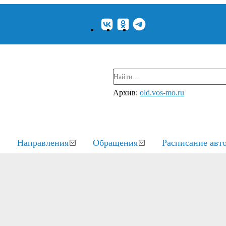
Архив:
old.vos-mo.ru
Направления
Обращения
Расписание авт