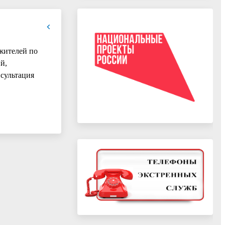
жителей по
й,
нсультация