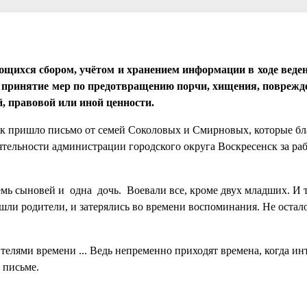
щихся сбором, учётом и хранением информации в ходе веде
т принятие мер по предотвращению порчи, хищения, поврежд
, правовой или иной ценности.
ск пришло письмо от семей Соколовых и Смирновых, которые бл
ятельности администрации городского округа Воскресенск за ра
емь сыновей и одна дочь. Воевали все, кроме двух младших. И т
шли родители, и затерялись во времени воспоминания. Не остало
лями времени ... Ведь непременно приходят времена, когда ин
 письме.