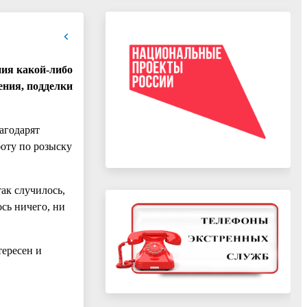
ния какой-либо
ения, подделки
агодарят
боту по розыску
ак случилось,
сь ничего, ни
тересен и