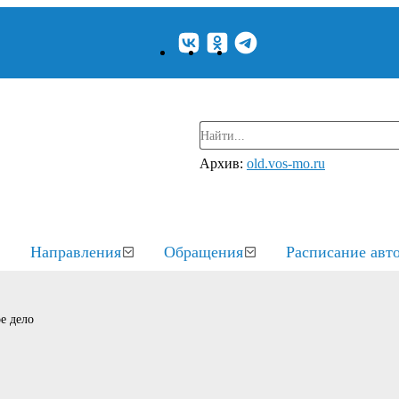
Архив:
old.vos-mo.ru
Направления
Обращения
Расписание авт
е дело