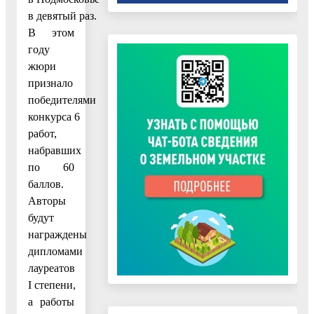
в девятый раз.
В этом
году
жюри
признало
победителями
конкурса 6
работ,
набравших
по 60
баллов.
Авторы
будут
награждены
дипломами
лауреатов
I степени,
а работы