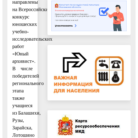
направлены
на Всероссийский
конкурс
юношеских
учебно-
исследовательских
работ
«Юный
архивист».
В числе
победителей
регионального
этапа
также
учащиеся
из Балашихи,
Рузы,
Зарайска,
Лотошино