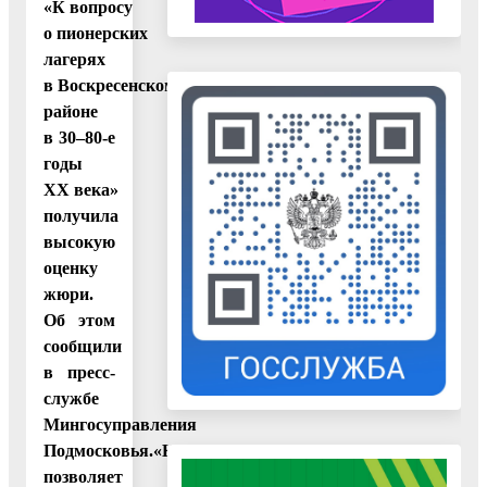
«К вопросу
о пионерских
лагерях
в Воскресенском
районе
в 30–80-е
годы
ХХ века»
получила
высокую
оценку
жюри.
Об этом
сообщили
в пресс-
службе
Мингосуправления
Подмосковья.
«Конкурс
позволяет