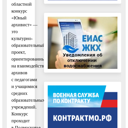
областной
конкурс
«Юный
архивист» —
это
культурно-
образовательный
проект,
ориентированный
на взаимодействие
архивов
с педагогами
и учащимися
средних
образовательных
учреждений.
Конкурс
проходит
в Подмосковье