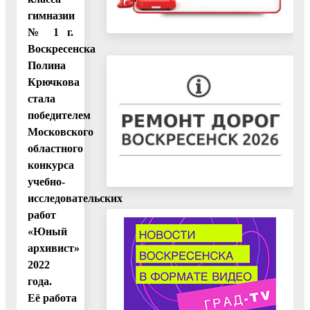
гимназии
№ 1 г.
Воскресенска
Полина
Крючкова
стала
победителем
Московского
областного
конкурса
учебно-
исследовательских
работ
«Юный
архивист»
2022
года.
Её работа