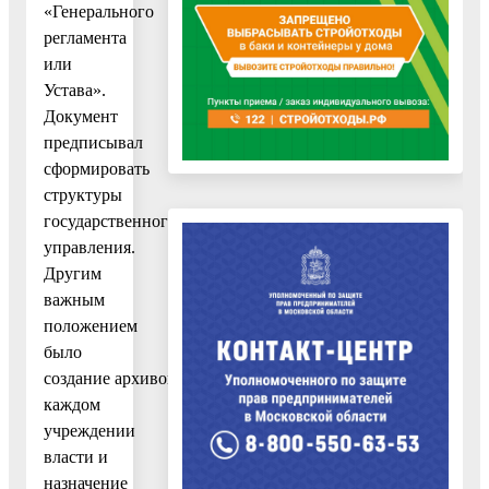
«Генерального
регламента
или
Устава».
Документ
предписывал
сформировать
структуры
государственного
управления.
Другим
важным
положением
было
создание архивов при
каждом
учреждении
власти и
назначение