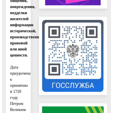
хищения,
повреждения,
подделки
носителей
информации
исторической,
производственной,
правовой
или иной
ценности.
Дата
приурочена
к
принятию
в 1720
году
Петром
Великим