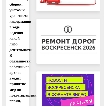
сбором,
учётом и
хранением
информации
в ходе
ведения
какой-
либо
деятельности.
В
обязанности
работников
архива
входит
принятие
мер по
предотвращению
порчи,