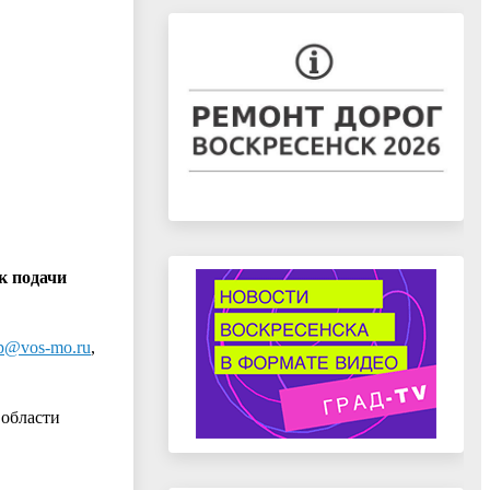
к подачи
p@vos-mo.ru
,
 области