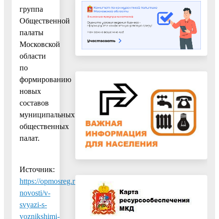
группа
Общественной
палаты
Московской
области
по
формированию
новых
составов
муниципальных
общественных
палат.
Источник:
https://opmosreg.ru/novosti/regionalnye-
novosti/v-
svyazi-s-
voznikshimi-