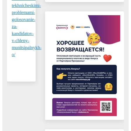
tekhnicheskimi-
problemami-
golosovanie-
za-
kandidatov-
v-chleny-
munitsipalnykh-
o/