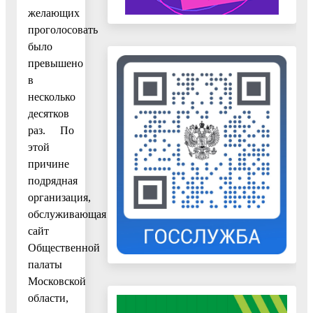
желающих
проголосовать
было
превышено
в
несколько
десятков
раз. По
этой
причине
подрядная
организация,
обслуживающая
сайт
Общественной
палаты
Московской
области,