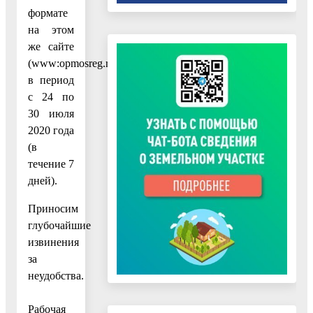
формате
на этом
же сайте
(www:opmosreg.ru)
в период
с 24 по
30 июля
2020 года
(в
течение 7
дней).
Приносим
глубочайшие
извинения
за
неудобства.
Рабочая