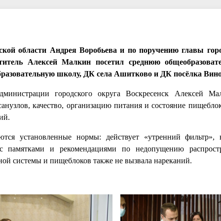
ской области Андрея Воробьева и по поручению главы горо
ститель Алексей Малкин посетил среднюю общеобразова
разовательную школу, ДК села Ашитково и ДК посёлка Вино
администрации городского округа Воскресенск Алексей Ма
анузлов, качество, организацию питания и состояние пищебло
ий.
ются установленные нормы: действует «утренний фильтр»,
 с памятками и рекомендациями по недопущению распрост
ной системы и пищеблоков также не вызвала нареканий.