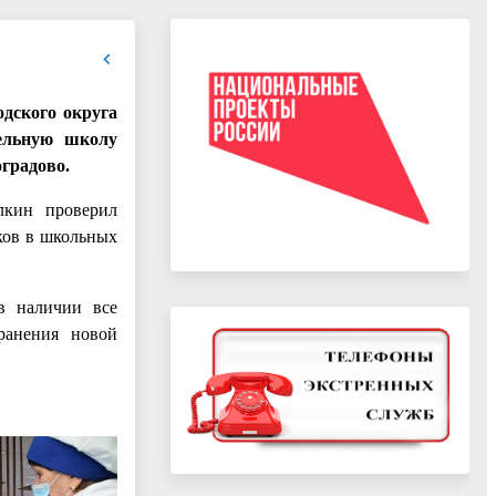
дского округа
тельную школу
градово.
лкин проверил
ков в школьных
 в наличии все
ранения новой