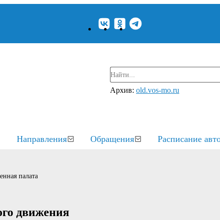
Архив:
old.vos-mo.ru
Направления
Обращения
Расписание авт
енная палата
ого движения