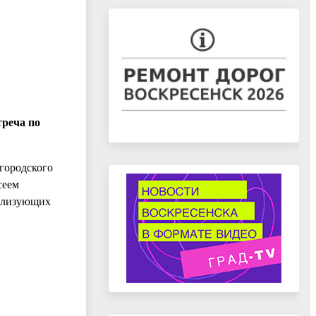
треча по
городского
сеем
еализующих