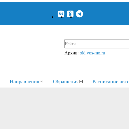
Архив:
old.vos-mo.ru
Направления
Обращения
Расписание авт