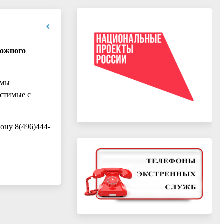
рожного
рмы
естимые с
ону 8(496)444-