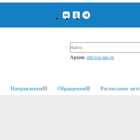
Архив:
old.vos-mo.ru
Направления
Обращения
Расписание авт