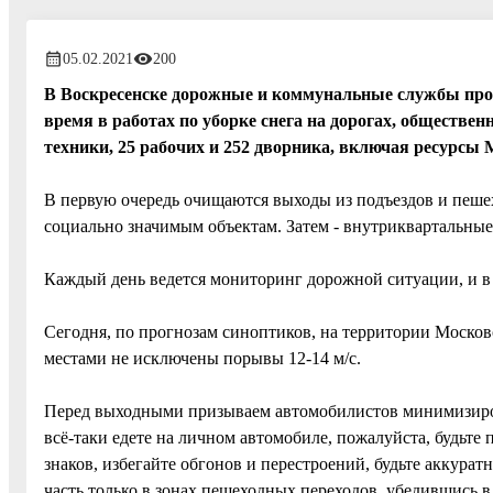
05.02.2021
200
В Воскресенске дорожные и коммунальные службы про
время в работах по уборке снега на дорогах, обществе
техники, 25 рабочих и 252 дворника, включая ресурсы
В первую очередь очищаются выходы из подъездов и пешех
социально значимым объектам. Затем - внутриквартальные
Каждый день ведется мониторинг дорожной ситуации, и в
Сегодня, по прогнозам синоптиков, на территории Московск
местами не исключены порывы 12-14 м/с.
Перед выходными призываем автомобилистов минимизиров
всё-таки едете на личном автомобиле, пожалуйста, будьте
знаков, избегайте обгонов и перестроений, будьте аккура
часть только в зонах пешеходных переходов, убедившись 