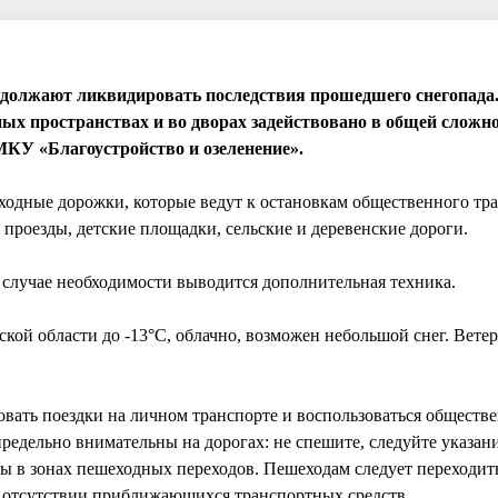
должают ликвидировать последствия прошедшего снегопада.
нных пространствах и во дворах задействовано в общей сложн
 МКУ «Благоустройство и озеленение».
одные дорожки, которые ведут к остановкам общественного тра
 проезды, детские площадки, сельские и деревенские дороги.
 случае необходимости выводится дополнительная техника.
ой области до -13°С, облачно, возможен небольшой снег. Ветер 
ать поездки на личном транспорте и воспользоваться обществ
 предельно внимательны на дорогах: не спешите, следуйте указа
тны в зонах пешеходных переходов. Пешеходам следует переходи
в отсутствии приближающихся транспортных средств.