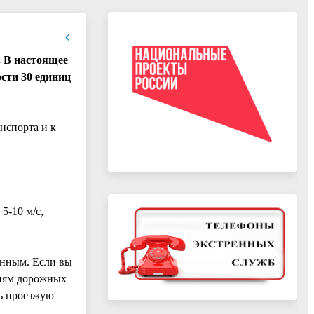
 В настоящее
ости 30 единиц
нспорта и к
5-10 м/с,
енным. Если вы
ниям дорожных
ть проезжую