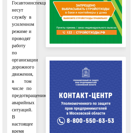
Госавтоинспекции
несут
службу в
усиленном
режиме и
проводят
работу
по
организации
дорожного
движения,
в том
числе по
предотвращению
аварийных
ситуаций.
В
настоящее
время