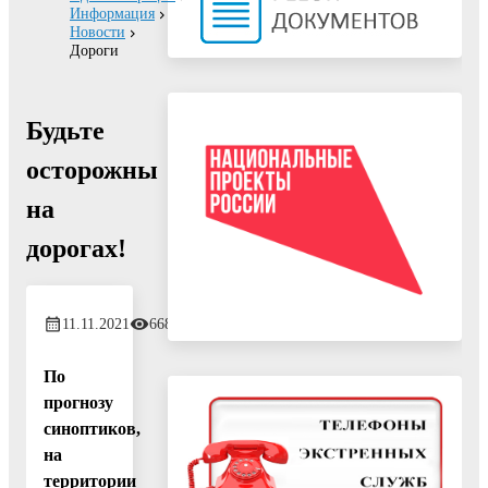
Информация
Новости
Дороги
Будьте
осторожны
на
дорогах!
11.11.2021
668
По
прогнозу
синоптиков,
на
территории