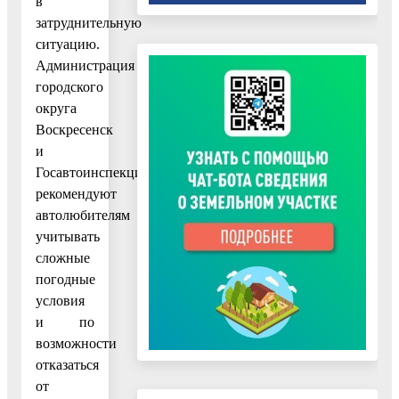
в
затруднительную
ситуацию.
Администрация
городского
округа
Воскресенск
и
Госавтоинспекция
рекомендуют
автолюбителям
учитывать
сложные
погодные
условия
и по
возможности
отказаться
от