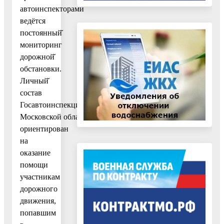
автоинспекторами
ведётся
постоянный̆
мониторинг
дорожной̆
обстановки.
Личный̆
состав
Госавтоинспекции
Московской области
ориентирован
на
оказание
помощи
участникам
дорожного
движения,
попавшим