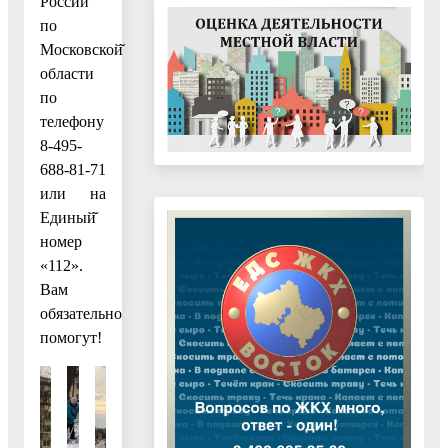
России
по
Московской̆
области
по
телефону
8-495-
688-81-71
или на
Единый̆
номер
«112».
Вам
обязательно
помогут!