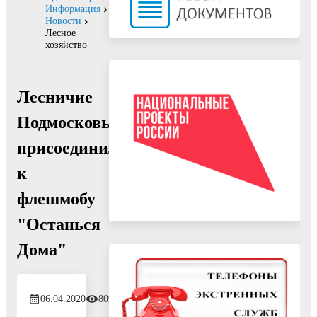
Информация
Новости
Лесное
хозяйство
Лесничие
Подмосковья
присоединились
к
флешмобу
"Останься
Дома"
06.04.2020
809