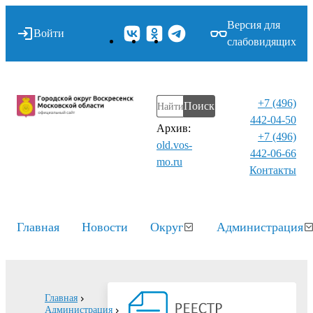
Версия для
Войти
слабовидящих
+7 (496)
Поиск
442-04-50
Архив:
+7 (496)
old.vos-
442-06-66
mo.ru
Контакты⁠
Главная
Новости
Округ
Администрация
Главная
Администрация