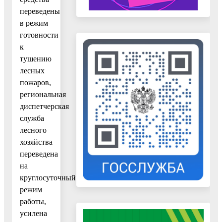
переведены
в режим
готовности
к
тушению
лесных
пожаров,
региональная
диспетчерская
служба
лесного
хозяйства
переведена
на
круглосуточный
режим
работы,
усилена