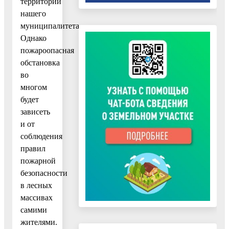
территории
нашего
муниципалитета.
Однако
пожароопасная
обстановка
во
многом
будет
зависеть
и от
соблюдения
правил
пожарной
безопасности
в лесных
массивах
самими
жителями.