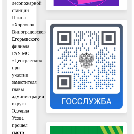
лесопожарной
станции
II типа
«Хорлово»
Виноградовского-
Егорьевского
филиала
ГАУ МО
«Центрлесхоз»
при
участии
заместителя
главы
администрации
округа
Эдуарда
Усова
прошел
смотр