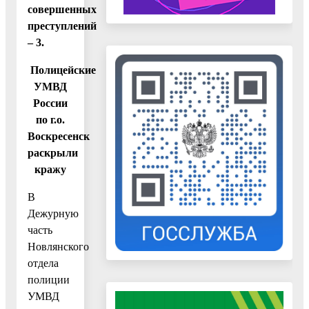
совершенных
преступлений
– 3.
Полицейские
УМВД
России
по г.о.
Воскресенск
раскрыли
кражу
В
Дежурную
часть
Новлянского
отдела
полиции
УМВД