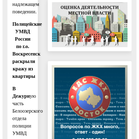
надлежащем
поведении.
Полицейские
УМВД
России
по г.о.
Воскресенск
раскрыли
кражу из
квартиры
В
Дежурн
ую
часть
Белоозерского
отдела
полиции
УМВД