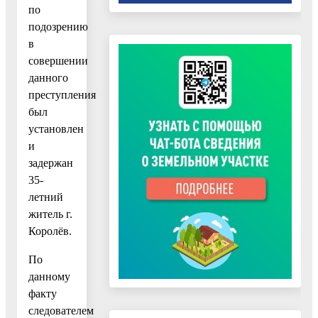
по
подозрению
в
совершении
данного
преступления
был
установлен
и
задержан
35-
летний
житель г.
Королёв.
По
данному
факту
следователем