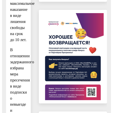
максимальное
наказание
в виде
лишения
свободы
на срок
до 10 лет.
В
отношении
задержанного
избрана
мера
пресечения
в виде
подписки
о
невыезде
и