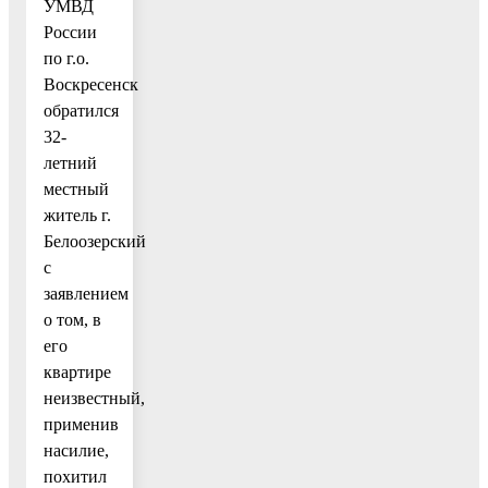
УМВД
России
по г.о.
Воскресенск
обратился
32-
летний
местный
житель г.
Белоозерский
с
заявлением
о том, в
его
квартире
неизвестный,
применив
насилие,
похитил