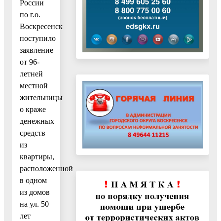
России
по г.о.
Воскресенск
поступило
заявление
от 96-
летней
местной
жительницы
о краже
денежных
средств
из
квартиры,
расположенной
в одном
из домов
на ул. 50
лет