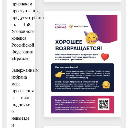
признакам
преступления,
предусмотренного
ст. 158
Уголовного
кодекса
Российской
Федерации
«Кража».
Задержанным
избрана
мера
пресечения
в виде
подписки
о
невыезде
и