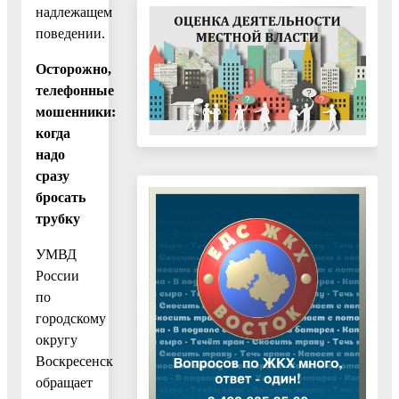
надлежащем
поведении.
Осторожно,
телефонные
мошенники:
когда
надо
сразу
бросать
трубку
УМВД
России
по
городскому
округу
Воскресенск
обращает