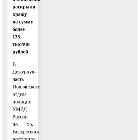
раскрыли
кражу
на сумму
более
135
тысячи
рублей
В
Дежурную
часть
Новлянского
отдела
полиции
УМВД
России
по г.о.
Воскресенск
поступило