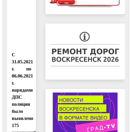
С
31.05.2021
г. по
06.06.2021
г.
нарядами
ДПС
полиции
было
выявлено
175