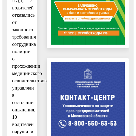
ПДД, 7
водителей
отказались
от
законного
требования
сотрудника
полиции
о
прохождении
медицинского
освидетельствования либо
управляли
в
состоянии
опьянения,
10
водителей
нарушили