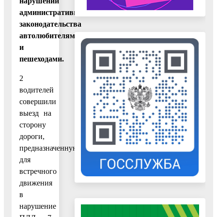
нарушений
административного
законодательства
автолюбителями
и
пешеходами.
2
водителей
совершили
выезд на
сторону
дороги,
предназначенную
для
встречного
движения
в
нарушение