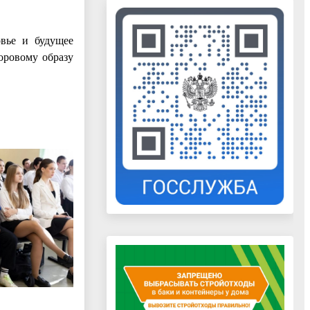
вье и будущее
оровому образу