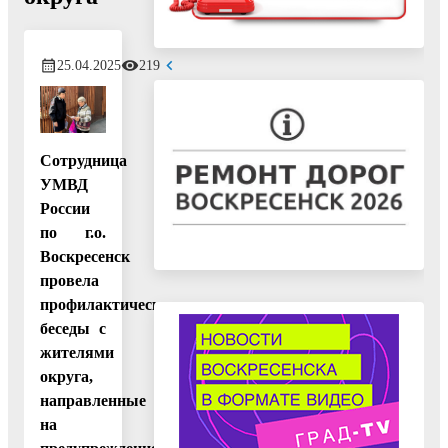
25.04.2025
219
Сотрудница
УМВД
России
по г.о.
Воскресенск
провела
профилактические
беседы с
жителями
округа,
направленные
на