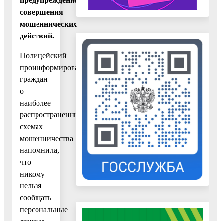
предупреждение
совершения
мошеннических
действий.
Полицейский
проинформировала
граждан
о
наиболее
распространенных
схемах
мошенничества,
напомнила,
что
никому
нельзя
сообщать
персональные