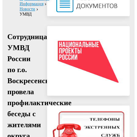
Информация
Новости
УМВД
Сотрудница
УМВД
России
по г.о.
Воскресенск
провела
профилактические
беседы с
жителями
округа