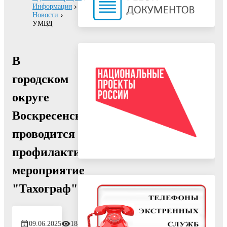
Информация
Новости
УМВД
В
городском
округе
Воскресенск
проводится
профилактическое
мероприятие
"Тахограф"
09.06.2025
188