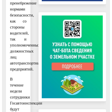
пренебрежение
нормами
безопасности,
как со
стороны
водителей,
так и
уполномоченных
должностных
лиц
автотранспортных
предприятий.
В
течение
недели
сотрудники
Госавтоинспекции
будут