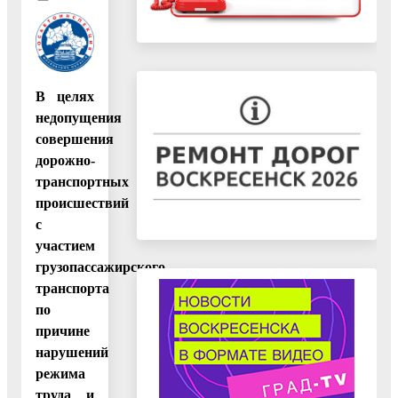
В целях
недопущения
совершения
дорожно-
транспортных
происшествий
с
участием
грузопассажирского
транспорта
по
причине
нарушений
режима
труда и