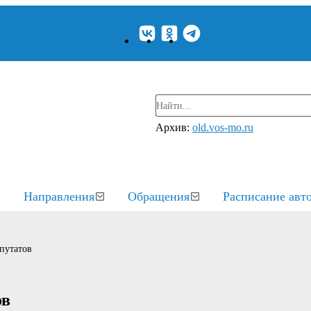
Архив:
old.vos-mo.ru
Направления
Обращения
Расписание авт
путатов
ов