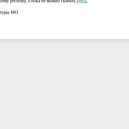
сему региону, а пока её можно скачать
здесь.
ктуры МО