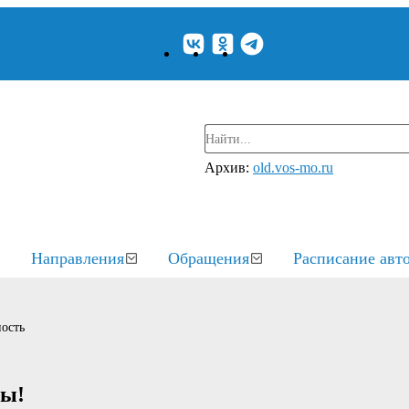
Архив:
old.vos-mo.ru
Направления
Обращения
Расписание авт
ость
ны!